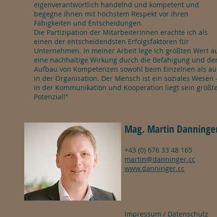
eigenverantwortlich handelnd und kompetent und
begegne ihnen mit höchstem Respekt vor ihren
Fähigkeiten und Entscheidungen.
Die Partizipation der MitarbeiterInnen erachte ich als
einen der entscheidendsten Erfolgsfaktoren für
Unternehmen. In meiner Arbeit lege ich größten Wert a
eine nachhaltige Wirkung durch die Befähigung und de
Aufbau von Kompetenzen sowohl beim Einzelnen als a
in der Organisation. Der Mensch ist ein soziales Wesen 
in der Kommunikation und Kooperation liegt sein größt
Potenzial!"
Mag. Martin Danninge
+43 (0) 676 33 48 165
martin@danninger.cc
www.danninger.cc
Impressum / Datenschutz