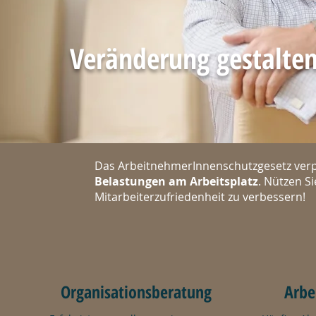
Veränderung gestalte
Das ArbeitnehmerInnenschutzgesetz verpfl
Belastungen am Arbeitsplatz
. Nützen S
Mitarbeiterzufriedenheit zu verbessern!
Organisationsberatung
Arbe