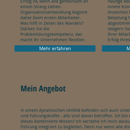
Erfolg ist, wenn alle gemeinsam an
Häufige Abw
einem Strang ziehen.
innere Kün
Organisationsentwicklung beginnt
Anzeichen 
daher beim ersten Mitarbeiter.
Belastung 
Was hilft in Zeiten des Wandels?
abgestimm
Stärken Sie die
steigern S
Problemlösungskompetenz, das
Ihrer Mita
macht Ihr Unternehmen flexibler.
Erfolg Ihr
Mehr erfahren
M
Mein Angebot
In einem dynamischen Umfeld befinden sich auch Unter
und Führungskräfte - alle sind davon betroffen. Ich bin
dieses kombinierte Wissen? Ich verstehe ich mich dara
Führung integriert zu begleiten. Denn nur wenn alle dr